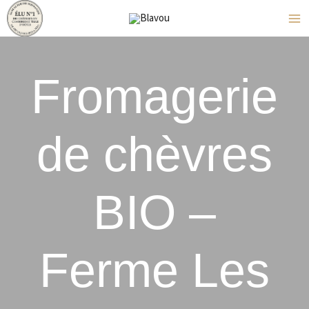
Aller
Navigation
M
au
des
M
contenu
articles
Fromagerie
de chèvres
BIO –
Ferme Les